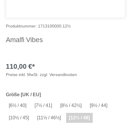
Produktnummer:
1713100000.12½
Amalfi Vibes
110,00 €*
Preise inkl. MwSt. zzgl. Versandkosten
Größe [UK / EU]
[6½ / 40]
[7½ / 41]
[8½ / 42½]
[9½ / 44]
[10½ / 45]
[11½ / 46½]
[12½ / 48]