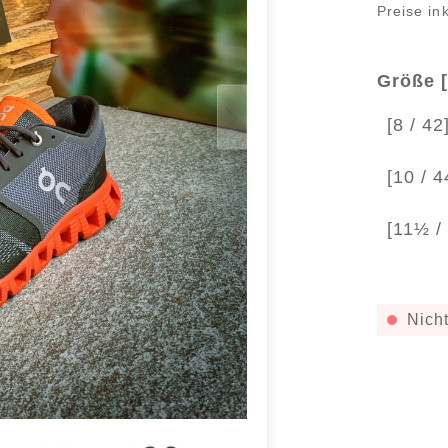
Preise in
Größe [
[8 / 42
[10 / 
[11½ /
Nicht