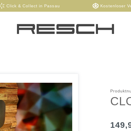
Click & Collect in Passau
Kostenloser V
Produkt
CL
149,