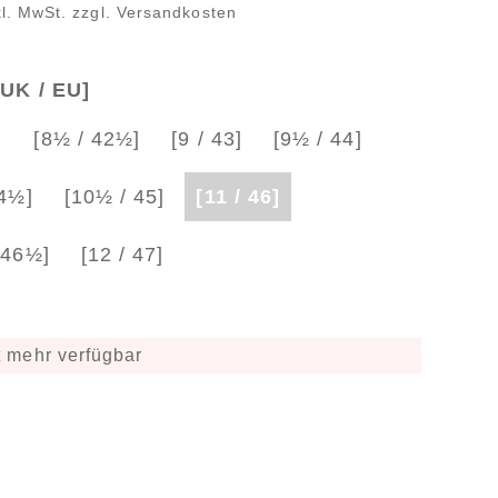
kl. MwSt. zzgl. Versandkosten
UK / EU]
]
[8½ / 42½]
[9 / 43]
[9½ / 44]
44½]
[10½ / 45]
[11 / 46]
 46½]
[12 / 47]
 mehr verfügbar