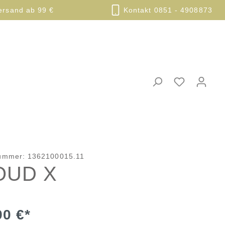
ersand ab 99 €
Kontakt 0851 - 4908873
nummer:
1362100015.11
OUD X
90 €*