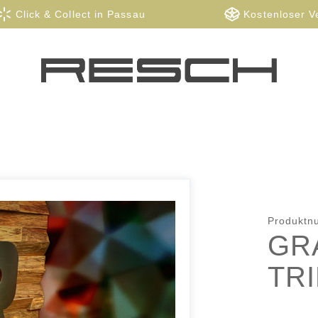
Click & Collect in Passau
Kostenloser V
Produkt
GR
TR