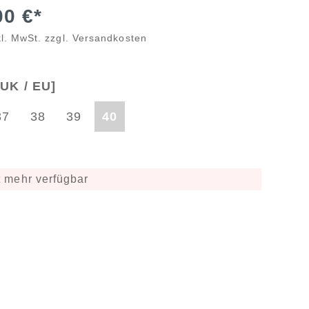
00 €*
kl. MwSt. zzgl. Versandkosten
UK / EU]
37
38
39
40
 mehr verfügbar