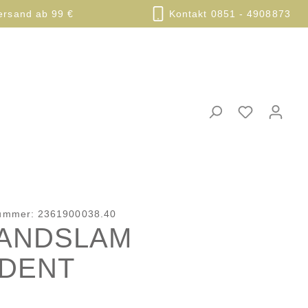
ersand ab 99 €
Kontakt 0851 - 4908873
nummer:
2361900038.40
ANDSLAM
IDENT