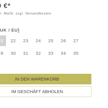
0 €*
kl. MwSt. zzgl. Versandkosten
UK / EU]
21
22
23
24
25
26
27
29
30
31
32
33
34
35
IN DEN WARENKORB
IM GESCHÄFT ABHOLEN