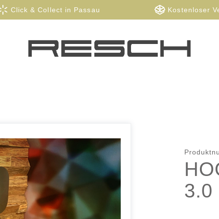
Click & Collect in Passau
Kostenloser V
Produkt
HO
3.0