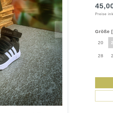
45,0
Preise in
Größe [
20
28