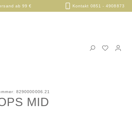
ersand ab 99 €
Kontakt 0851 - 4908873
nummer:
8290000006.21
OPS MID