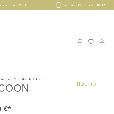
ersand ab 99 €
Kontakt 0851 - 4908873
nummer:
3595600010.25
Naturino
COON
0 €*