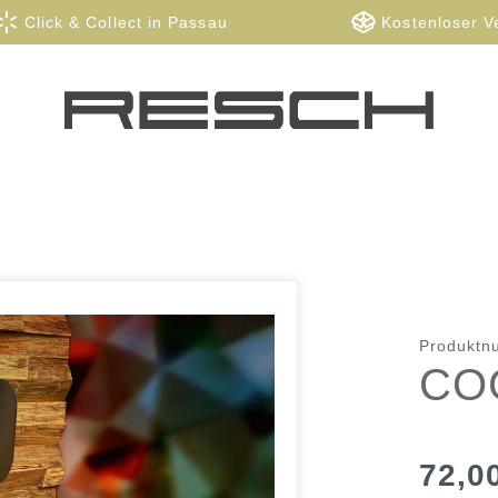
Click & Collect in Passau
Kostenloser V
Produkt
CO
72,0