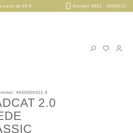
ersand ab 99 €
Kontakt 0851 - 4908873
nummer:
8650000021.4
DCAT 2.0
EDE
ASSIC