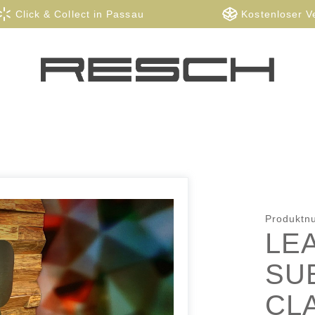
Click & Collect in Passau
Kostenloser V
Produkt
LEA
SU
CL