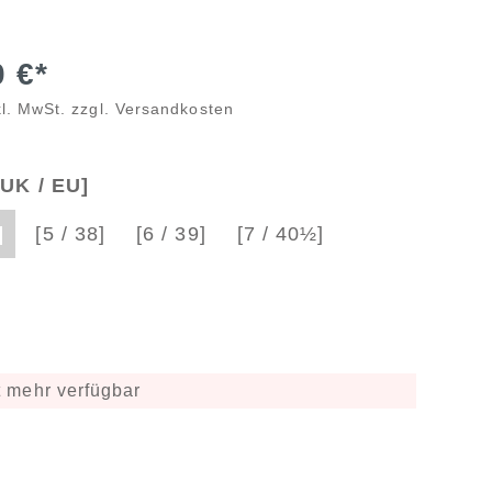
0 €*
kl. MwSt. zzgl. Versandkosten
UK / EU]
]
[5 / 38]
[6 / 39]
[7 / 40½]
]
 mehr verfügbar