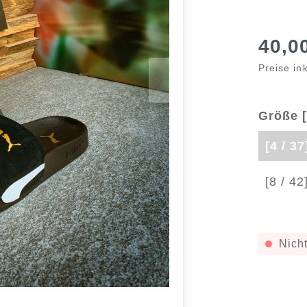
40,0
Preise in
Größe [
[4 / 37
[8 / 42
Nicht