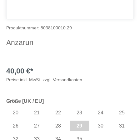
Produktnummer:
8038100010.29
Anzarun
40,00 €*
Preise inkl. MwSt. zzgl. Versandkosten
Größe [UK / EU]
20
21
22
23
24
25
26
27
28
29
30
31
32
33
34
35