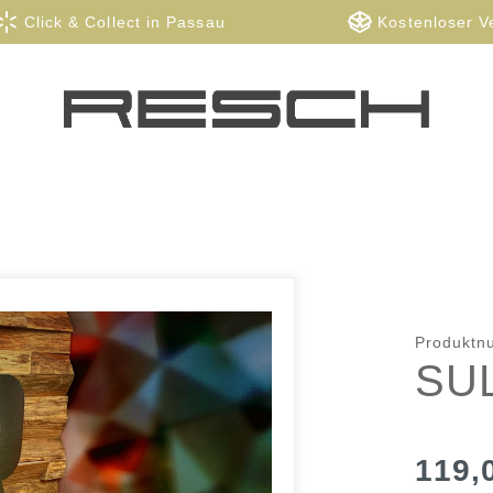
Click & Collect in Passau
Kostenloser V
Produkt
SU
119,