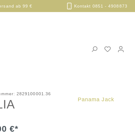
ersand ab 99 €
Kontakt 0851 - 4908873
nummer:
2829100001.36
Panama Jack
LIA
00 €*