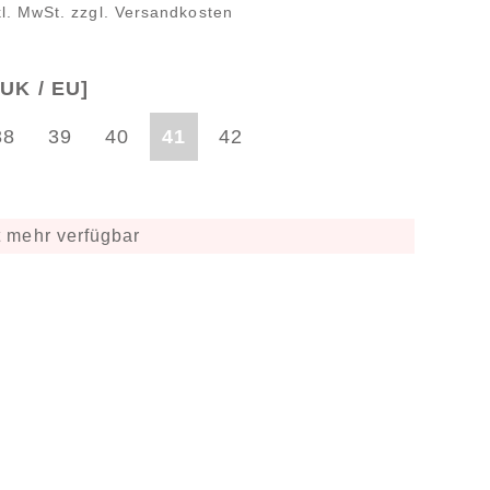
kl. MwSt. zzgl. Versandkosten
UK / EU]
38
39
40
41
42
 mehr verfügbar