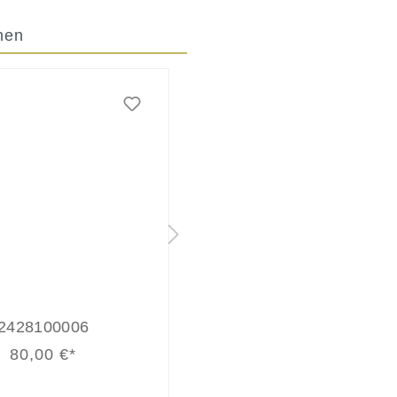
hen
2823300008
ANVERSE 92
79,90 €*
79,90 €*