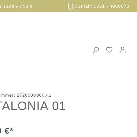
ersand ab 99 €
Kontakt 0851 - 4908873
nummer:
2728900000.41
TALONIA 01
0 €*