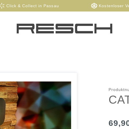
Click & Collect in Passau
Kostenloser V
Produkt
CA
69,9