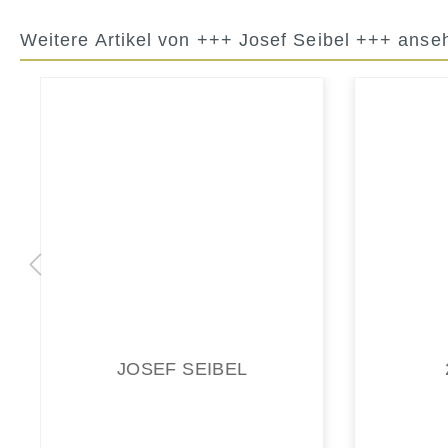
Weitere Artikel von +++ Josef Seibel +++ anse
2428100006
80,00 €*