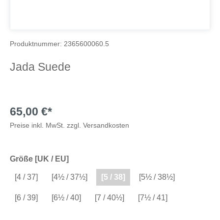
Produktnummer:
2365600060.5
Jada Suede
65,00 €*
Preise inkl. MwSt. zzgl. Versandkosten
Größe [UK / EU]
[4 / 37]
[4½ / 37½]
[5 / 38]
[5½ / 38½]
[6 / 39]
[6½ / 40]
[7 / 40½]
[7½ / 41]