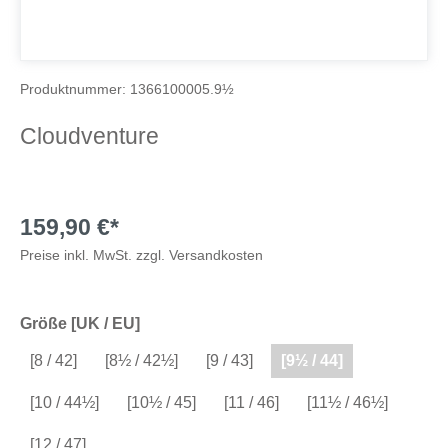
Produktnummer:
1366100005.9½
Cloudventure
159,90 €*
Preise inkl. MwSt. zzgl. Versandkosten
Größe [UK / EU]
[8 / 42]
[8½ / 42½]
[9 / 43]
[9½ / 44]
[10 / 44½]
[10½ / 45]
[11 / 46]
[11½ / 46½]
[12 / 47]