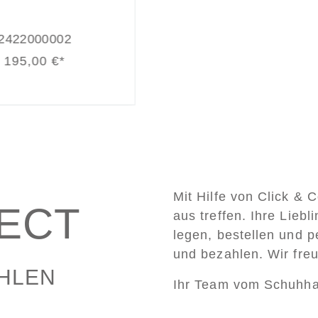
2433000000
282
230,00 €*
19
Mit Hilfe von Click & 
LECT
aus treffen. Ihre Lieb
legen, bestellen und p
und bezahlen. Wir fre
AHLEN
Ihr Team vom Schuhh