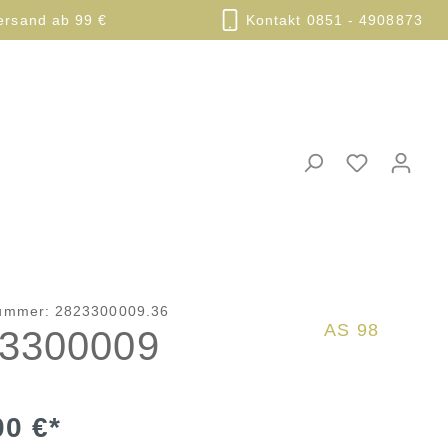
ersand ab 99 €
Kontakt 0851 - 4908873
nummer:
2823300009.36
AS 98
3300009
00 €*