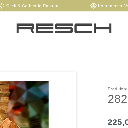
Click & Collect in Passau
Kostenloser V
Produkt
282
225,