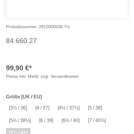
Produktnummer:
2810000036.7½
84.660.27
99,90 €*
Preise inkl. MwSt. zzgl. Versandkosten
Größe [UK / EU]
[3½ / 36]
[4 / 37]
[4½ / 37½]
[5 / 38]
[5½ / 38½]
[6 / 39]
[6½ / 40]
[7 / 40½]
[7½ / 41]