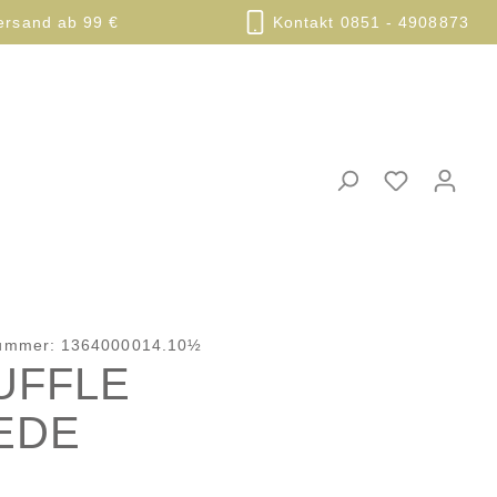
ersand ab 99 €
Kontakt 0851 - 4908873
nummer:
1364000014.10½
UFFLE
EDE