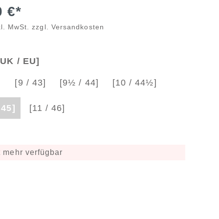
0 €*
kl. MwSt. zzgl. Versandkosten
UK / EU]
]
[9 / 43]
[9½ / 44]
[10 / 44½]
 45]
[11 / 46]
 mehr verfügbar