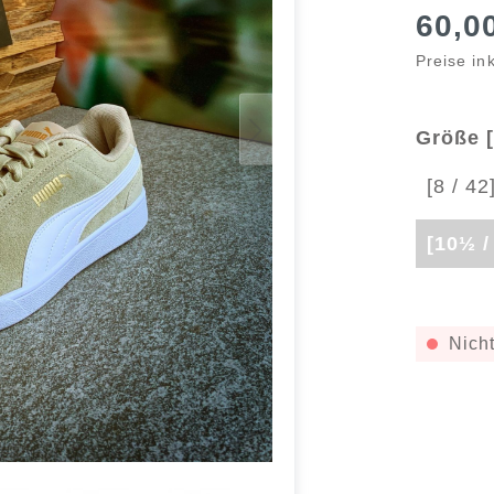
60,0
Preise in
Größe [
[8 / 42
[10½ /
Nicht