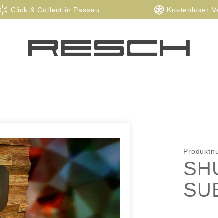
Click & Collect in Passau
Kostenloser V
Produkt
SH
SU