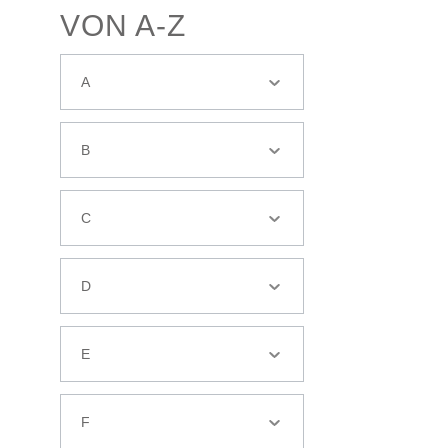
VON A-Z
A
B
C
D
E
F